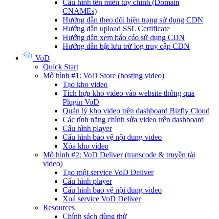
Cấu hình tên miền tùy chỉnh (Domain
CNAMEs)
Hướng dẫn theo dõi hiện trạng sử dụng CDN
Hướng dẫn upload SSL Certificate
Hướng dẫn xem báo cáo sử dụng CDN
Hướng dẫn bật lưu trữ log truy cập CDN
VoD
Quick Start
Mô hình #1: VoD Store (hosting video)
Tạo kho video
Tích hợp kho video vào website thông qua
Plugin VoD
Quản lý kho video trên dashboard Bizfly Cloud
Các tính năng chỉnh sửa video trên dashboard
Cấu hình player
Cấu hình bảo vệ nội dung video
Xóa kho video
Mô hình #2: VoD Deliver (transcode & truyền tải
video)
Tạo một service VoD Deliver
Cấu hình player
Cấu hình bảo vệ nội dung video
Xoá service VoD Deliver
Resources
Chính sách dùng thử