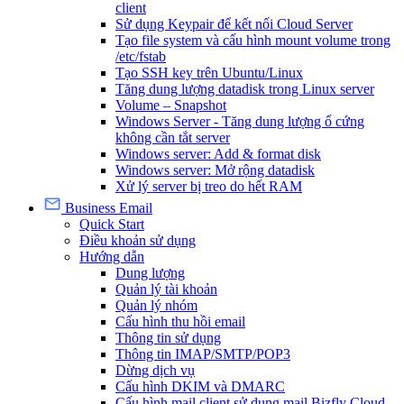
client
Sử dụng Keypair để kết nối Cloud Server
Tạo file system và cấu hình mount volume trong
/etc/fstab
Tạo SSH key trên Ubuntu/Linux
Tăng dung lượng datadisk trong Linux server
Volume – Snapshot
Windows Server - Tăng dung lượng ổ cứng
không cần tắt server
Windows server: Add & format disk
Windows server: Mở rộng datadisk
Xử lý server bị treo do hết RAM
Business Email
Quick Start
Điều khoản sử dụng
Hướng dẫn
Dung lượng
Quản lý tài khoản
Quản lý nhóm
Cấu hình thu hồi email
Thông tin sử dụng
Thông tin IMAP/SMTP/POP3
Dừng dịch vụ
Cấu hình DKIM và DMARC
Cấu hình mail client sử dụng mail Bizfly Cloud