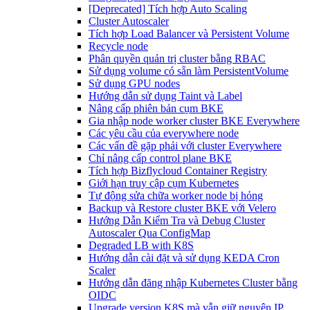
[Deprecated] Tích hợp Auto Scaling
Cluster Autoscaler
Tích hợp Load Balancer và Persistent Volume
Recycle node
Phân quyền quản trị cluster bằng RBAC
Sử dụng volume có sẵn làm PersistentVolume
Sử dụng GPU nodes
Hướng dẫn sử dụng Taint và Label
Nâng cấp phiên bản cụm BKE
Gia nhập node worker cluster BKE Everywhere
Các yêu cầu của everywhere node
Các vấn đề gặp phải với cluster Everywhere
Chỉ nâng cấp control plane BKE
Tích hợp Bizflycloud Container Registry
Giới hạn truy cập cụm Kubernetes
Tự động sửa chữa worker node bị hỏng
Backup và Restore cluster BKE với Velero
Hướng Dẫn Kiểm Tra và Debug Cluster
Autoscaler Qua ConfigMap
Degraded LB with K8S
Hướng dẫn cài đặt và sử dụng KEDA Cron
Scaler
Hướng dẫn đăng nhập Kubernetes Cluster bằng
OIDC
Upgrade version K8S mà vẫn giữ nguyên IP