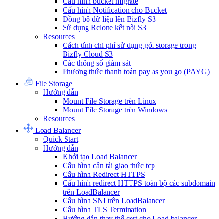
Cấu hình bucket migrate
Cấu hình Notification cho Bucket
Đồng bộ dữ liệu lên Bizfly S3
Sử dụng Rclone kết nối S3
Resources
Cách tính chi phí sử dụng gói storage trong
Bizfly Cloud S3
Các thông số giám sát
Phương thức thanh toán pay as you go (PAYG)
File Storage
Hướng dẫn
Mount File Storage trên Linux
Mount File Storage trên Windows
Resources
Load Balancer
Quick Start
Hướng dẫn
Khởi tạo Load Balancer
Cấu hình cân tải giao thức tcp
Cấu hình Redirect HTTPS
Cấu hình redirect HTTPS toàn bộ các subdomain
trên LoadBalancer
Cấu hình SNI trên LoadBalancer
Cấu hình TLS Termination
Hướng dẫn thay thế cert cho Load balancer