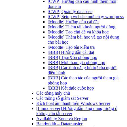
[CWP] Hướng dẫn cấu hình thêm mới
domain
[CWP] Quản lý database
[CWP] Setup website mới chạy wordpress
[Moodle] Hướng dẫn cài đặt
[Moodle] Thêm tài khoản người dùng
[Moodle] Tạo chủ đề và khóa học
[Moodle] Thêm bài học và tạo nội dung
cho bài học
[Moodle] Tạo bài kiểm tra
[BBB] Hướng dẫn cài đặt
[BBB] Tạo/Xóa phòng họp
[BBB] Mời tham gia phòng họp
[BBB] Các tính năng hỗ trợ của người
điều hành
[BBB] Các thao tác của người tham gia
phòng họp
[BBB] Kết thúc cuộc họp
Các dòng máy chủ
Các thông số giám sát Server
Kích hoạt âm thanh trên Windows Server
[Linux server] Hướng dẫn tăng dung lượng ổ
không cần tắt server
Availability Zone và Region
Bandwidth – Datatransfer