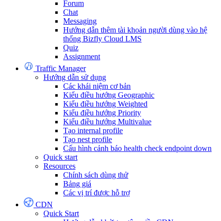
Forum
Chat
Messaging
Hướng dẫn thêm tài khoản người dùng vào hệ
thống Bizfly Cloud LMS
Quiz
Assignment
Traffic Manager
Hướng dẫn sử dụng
Các khái niệm cơ bản
Kiểu điều hướng Geographic
Kiểu điều hướng Weighted
Kiểu điều hướng Priority
Kiểu điều hướng Multivalue
Tạo internal profile
Tạo nest profile
Cấu hình cảnh báo health check endpoint down
Quick start
Resources
Chính sách dùng thử
Bảng giá
Các vị trí được hỗ trợ
CDN
Quick Start