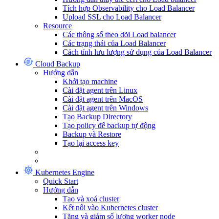
Tích hợp Observability cho Load Balancer
Upload SSL cho Load Balancer
Resource
Các thông số theo dõi Load balancer
Các trạng thái của Load Balancer
Cách tính lưu lượng sử dụng của Load Balancer
Cloud Backup
Hướng dẫn
Khởi tạo machine
Cài đặt agent trên Linux
Cài đặt agent trên MacOS
Cài đặt agent trên Windows
Tạo Backup Directory
Tạo policy để backup tự động
Backup và Restore
Tạo lại access key
Kubernetes Engine
Quick Start
Hướng dẫn
Tạo và xoá cluster
Kết nối vào Kubernetes cluster
Tăng và giảm số lượng worker node