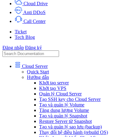
Cloud Drive
Anti DDoS
Call Center
Ticket
Tech Blog
Đăng nhập
Đăng ký
Cloud Server
Quick Start
Hướng dẫn
Khởi tạo server
Khởi tạo VPS
Quản lý Cloud Server
Tạo SSH key cho Cloud Server
Tạo và quản lý Volume
Tăng dung lượng Volume
Tạo và quản lý Snapshot
Restore Server từ Snapshot
Tạo và quản lý sao lưu (backup)
Thay đổi hệ điều hành (rebuild OS)