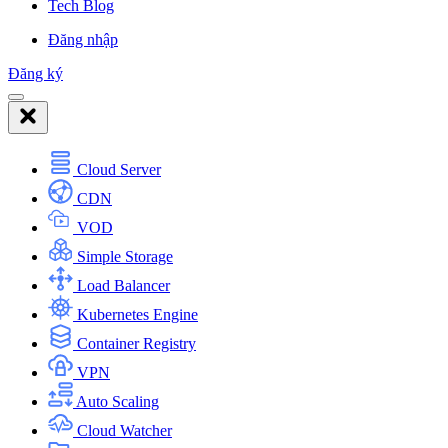
Tech Blog
Đăng nhập
Đăng ký
Cloud Server
CDN
VOD
Simple Storage
Load Balancer
Kubernetes Engine
Container Registry
VPN
Auto Scaling
Cloud Watcher