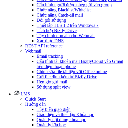
Cấu hình người được phép gửi vào group
Chức năng Blacklist/Whitelist
Chức năng Catch-all mail
Đổi gói sử dụng
Thiết lập TLS 1.2 trên Windows 7
Tích hợp Bizfly Drive
Tùy chỉnh domain cho Webmail
Xác thực DNS
REST API reference
Webmail
Email tracking
Cấu hình tài khoản mail BizflyCloud vào Gmail
trên điện thoại iphone
Chỉnh sửa file tài liệu với Office online
Gửi file đính kèm từ Bizfly Drive
Hẹn giờ gửi mail
Sử dụng split view
LMS
Quick Start
Hướng dẫn
Tùy biến giao diện
Giao diện và thiết lập Khóa học
Quản lý nội dung khóa học
Quản lý lớp học