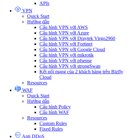
APIs
VPN
Quick Start
Hướng dẫn
Cấu hình VPN với AWS
Cấu hình VPN với Azure
Cấu hình VPN với Draytek Virgo2960
Cấu hình VPN với Fortinet
Cấu hình VPN với Google Cloud
Cấu hình VPN với mikrotik
Cấu hình VPN với pfsense
Cấu hình VPN với strongSwan
Kết nối mạng của 2 khách hàng trên Bizfly
Cloud
Resources
WAF
Quick Start
Hướng dẫn
Cấu hình Policy
Cấu hình WAF
Resources
Custom Rules
Fixed Rules
Anti DDoS