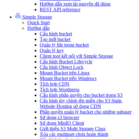
Hướng dẫn xem tài nguyên đã dùng
REST API reference
Simple Storage
Quick Start
Hướng dẫn
Cấu hình bucket
Tạo mới bucket
Quản lý file trong bucket
Quản lý key
Client tool kết nối với Simple Storage
Cấu hình Bucket Lifecycle
Cấu hình Object Lock
Mount Bucket trên Linux
Mount Bucket trên Windows
Tích hợp CDN
Tích hợp Wordpress
Cấu hình phân quyền cho bucket trong S3
Cấu hình tùy chỉnh tên miền cho S3 Static
Website Hosting sử dụng CDN
Phân quyền quản lý bucket cho những subuser
Sử dụng s3 browser
Sử dụng MinIO Client
Giới thiệu S3 Multi Storage Class
Xóa các multipart chưa hoàn thành