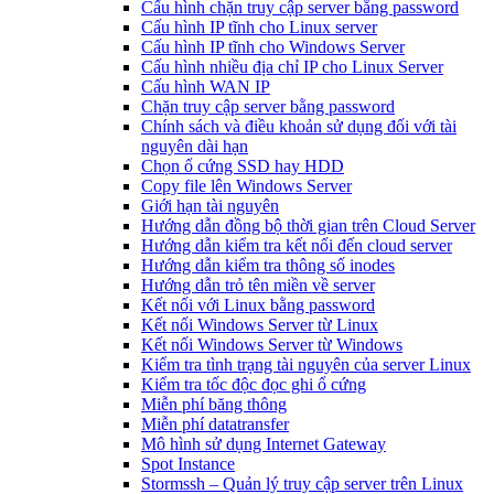
Cấu hình chặn truy cập server bằng password
Cấu hình IP tĩnh cho Linux server
Cấu hình IP tĩnh cho Windows Server
Cấu hình nhiều địa chỉ IP cho Linux Server
Cấu hình WAN IP
Chặn truy cập server bằng password
Chính sách và điều khoản sử dụng đối với tài
nguyên dài hạn
Chọn ổ cứng SSD hay HDD
Copy file lên Windows Server
Giới hạn tài nguyên
Hướng dẫn đồng bộ thời gian trên Cloud Server
Hướng dẫn kiểm tra kết nối đến cloud server
Hướng dẫn kiểm tra thông số inodes
Hướng dẫn trỏ tên miền về server
Kết nối với Linux bằng password
Kết nối Windows Server từ Linux
Kết nối Windows Server từ Windows
Kiểm tra tình trạng tài nguyên của server Linux
Kiểm tra tốc độc đọc ghi ổ cứng
Miễn phí băng thông
Miễn phí datatransfer
Mô hình sử dụng Internet Gateway
Spot Instance
Stormssh – Quản lý truy cập server trên Linux