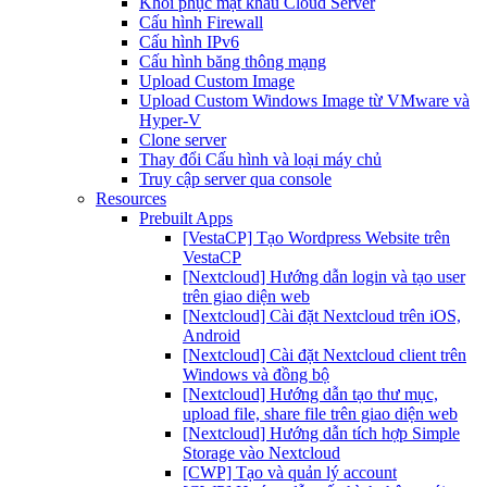
Khôi phục mật khẩu Cloud Server
Cấu hình Firewall
Cấu hình IPv6
Cấu hình băng thông mạng
Upload Custom Image
Upload Custom Windows Image từ VMware và
Hyper-V
Clone server
Thay đổi Cấu hình và loại máy chủ
Truy cập server qua console
Resources
Prebuilt Apps
[VestaCP] Tạo Wordpress Website trên
VestaCP
[Nextcloud] Hướng dẫn login và tạo user
trên giao diện web
[Nextcloud] Cài đặt Nextcloud trên iOS,
Android
[Nextcloud] Cài đặt Nextcloud client trên
Windows và đồng bộ
[Nextcloud] Hướng dẫn tạo thư mục,
upload file, share file trên giao diện web
[Nextcloud] Hướng dẫn tích hợp Simple
Storage vào Nextcloud
[CWP] Tạo và quản lý account