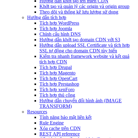
Hướng dẫn khởi tạo tên miền CDN
Khởi tạo và quản lý các origin và origin group
Theo dõi và thống kê lưu lượng sử dụng
Hướng dẫn tích hợp
Tích hợp WordPress
Tích hợp Joomla
Chỉnh cấu hình DNS
Hướng dẫn khởi tạo domain CDN với S3
Hướng dẫn upload SSL Certificate và tích hợp
SSL tự động cho domain CDN tùy biến
Kiểm tra nhanh framework website và kết quả
tích hợp CDN
Tích hợp Drupal
Tích hợp Magento
Tích hợp OpenCart
Tích hợp Prestashop
Tích hợp xenForo
Tích hợp thủ công
Hướng dẫn chuyển đổi hình ảnh (IMAGE
TRANSFORM)
Resources
Tính năng bảo mật liên kết
Rule Engine
Xóa cache trên CDN
REST API reference