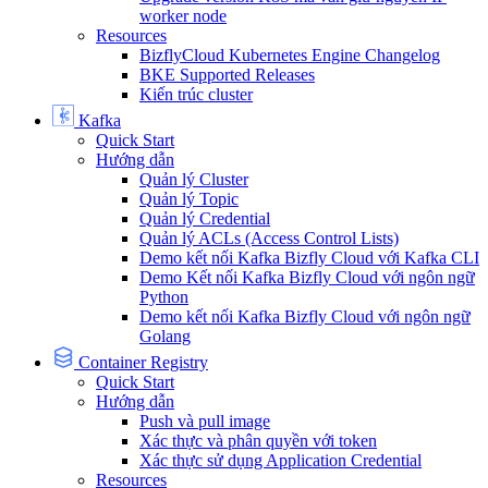
worker node
Resources
BizflyCloud Kubernetes Engine Changelog
BKE Supported Releases
Kiến trúc cluster
Kafka
Quick Start
Hướng dẫn
Quản lý Cluster
Quản lý Topic
Quản lý Credential
Quản lý ACLs (Access Control Lists)
Demo kết nối Kafka Bizfly Cloud với Kafka CLI
Demo Kết nối Kafka Bizfly Cloud với ngôn ngữ
Python
Demo kết nối Kafka Bizfly Cloud với ngôn ngữ
Golang
Container Registry
Quick Start
Hướng dẫn
Push và pull image
Xác thực và phân quyền với token
Xác thực sử dụng Application Credential
Resources