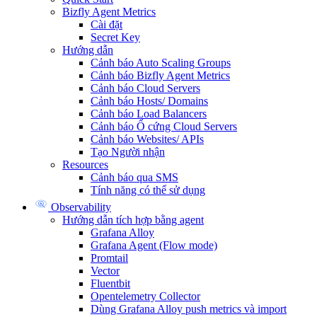
Bizfly Agent Metrics
Cài đặt
Secret Key
Hướng dẫn
Cảnh báo Auto Scaling Groups
Cảnh báo Bizfly Agent Metrics
Cảnh báo Cloud Servers
Cảnh báo Hosts/ Domains
Cảnh báo Load Balancers
Cảnh báo Ổ cứng Cloud Servers
Cảnh báo Websites/ APIs
Tạo Người nhận
Resources
Cảnh báo qua SMS
Tính năng có thể sử dụng
Observability
Hướng dẫn tích hợp bằng agent
Grafana Alloy
Grafana Agent (Flow mode)
Promtail
Vector
Fluentbit
Opentelemetry Collector
Dùng Grafana Alloy push metrics và import