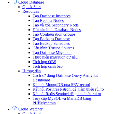
Cloud Database
Quick Start
Resources
Tạo Database Instances
Tạo Replica Nodes
Tạo và xóa Secondary Node
Đổi cấu hình Database Nodes
Tạo Configuration Groups
Tạo Backups Database
Tạo Backup Schedules
Cấu hình Trusted Sources
Tạo Database Migration
Thực hiện migration dữ liệu
Tích hợp OBS
Tích hợp cảnh báo
Hướng dẫn
Cách sử dụng Database Query Analytics
Dashboard
Kết nối MongoDB qua SRV record
Kết nối Postgres Patroni để giảm thiểu rủi ro
Kết nối Redis Sentinel để giảm thiểu rủi ro
Truy cập MySQL và MariaDB bằng
PHPMyadmin
Cloud Watcher
Quick Start