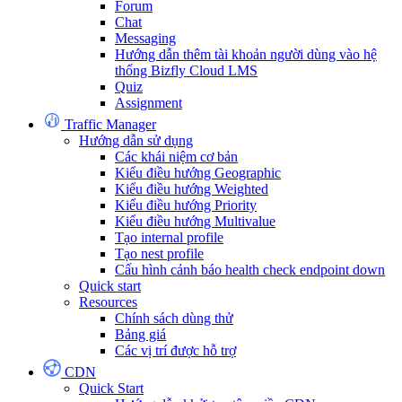
Forum
Chat
Messaging
Hướng dẫn thêm tài khoản người dùng vào hệ
thống Bizfly Cloud LMS
Quiz
Assignment
Traffic Manager
Hướng dẫn sử dụng
Các khái niệm cơ bản
Kiểu điều hướng Geographic
Kiểu điều hướng Weighted
Kiểu điều hướng Priority
Kiểu điều hướng Multivalue
Tạo internal profile
Tạo nest profile
Cấu hình cảnh báo health check endpoint down
Quick start
Resources
Chính sách dùng thử
Bảng giá
Các vị trí được hỗ trợ
CDN
Quick Start