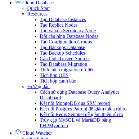
Cloud Database
Quick Start
Resources
Tạo Database Instances
Tạo Replica Nodes
Tạo và xóa Secondary Node
Đổi cấu hình Database Nodes
Tạo Configuration Groups
Tạo Backups Database
Tạo Backup Schedules
Cấu hình Trusted Sources
Tạo Database Migration
Thực hiện migration dữ liệu
Tích hợp OBS
Tích hợp cảnh báo
Hướng dẫn
Cách sử dụng Database Query Analytics
Dashboard
Kết nối MongoDB qua SRV record
Kết nối Postgres Patroni để giảm thiểu rủi ro
Kết nối Redis Sentinel để giảm thiểu rủi ro
Truy cập MySQL và MariaDB bằng
PHPMyadmin
Cloud Watcher
Quick Start