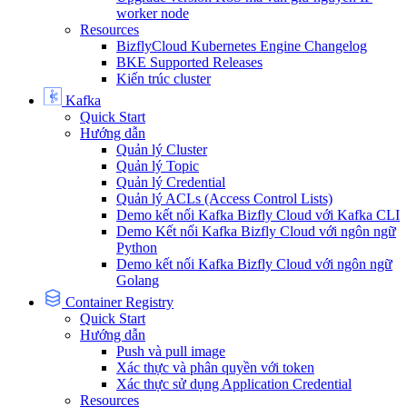
worker node
Resources
BizflyCloud Kubernetes Engine Changelog
BKE Supported Releases
Kiến trúc cluster
Kafka
Quick Start
Hướng dẫn
Quản lý Cluster
Quản lý Topic
Quản lý Credential
Quản lý ACLs (Access Control Lists)
Demo kết nối Kafka Bizfly Cloud với Kafka CLI
Demo Kết nối Kafka Bizfly Cloud với ngôn ngữ
Python
Demo kết nối Kafka Bizfly Cloud với ngôn ngữ
Golang
Container Registry
Quick Start
Hướng dẫn
Push và pull image
Xác thực và phân quyền với token
Xác thực sử dụng Application Credential
Resources