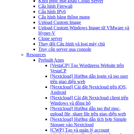
Khôi phục mật khẩu Cloud Server
Cấu hình Firewall
Cấu hình IPv6
Cấu hình băng thông mạng
Upload Custom Image
Upload Custom Windows Image từ VMware và
Hyper-V
Clone server
Thay đổi Cấu hình và loại máy chủ
Truy cập server qua console
Resources
Prebuilt Apps
[VestaCP] Tạo Wordpress Website trên
VestaCP
[Nextcloud] Hướng dẫn login và tạo user
trên giao diện web
[Nextcloud] Cài đặt Nextcloud trên iOS,
Android
[Nextcloud] Cài đặt Nextcloud client trên
Windows và đồng bộ
[Nextcloud] Hướng dẫn tạo thư mục,
upload file, share file trên giao diện web
[Nextcloud] Hướng dẫn tích hợp Simple
Storage vào Nextcloud
[CWP] Tạo và quản lý account