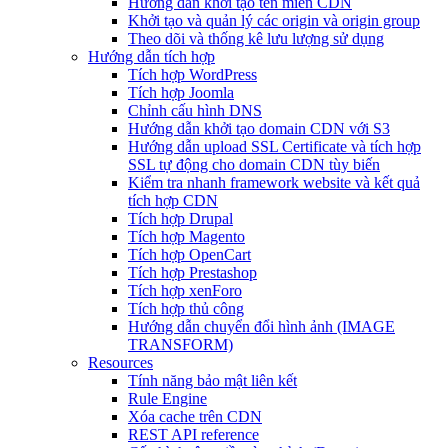
Hướng dẫn khởi tạo tên miền CDN
Khởi tạo và quản lý các origin và origin group
Theo dõi và thống kê lưu lượng sử dụng
Hướng dẫn tích hợp
Tích hợp WordPress
Tích hợp Joomla
Chỉnh cấu hình DNS
Hướng dẫn khởi tạo domain CDN với S3
Hướng dẫn upload SSL Certificate và tích hợp
SSL tự động cho domain CDN tùy biến
Kiểm tra nhanh framework website và kết quả
tích hợp CDN
Tích hợp Drupal
Tích hợp Magento
Tích hợp OpenCart
Tích hợp Prestashop
Tích hợp xenForo
Tích hợp thủ công
Hướng dẫn chuyển đổi hình ảnh (IMAGE
TRANSFORM)
Resources
Tính năng bảo mật liên kết
Rule Engine
Xóa cache trên CDN
REST API reference