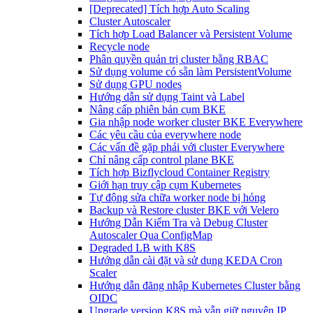
[Deprecated] Tích hợp Auto Scaling
Cluster Autoscaler
Tích hợp Load Balancer và Persistent Volume
Recycle node
Phân quyền quản trị cluster bằng RBAC
Sử dụng volume có sẵn làm PersistentVolume
Sử dụng GPU nodes
Hướng dẫn sử dụng Taint và Label
Nâng cấp phiên bản cụm BKE
Gia nhập node worker cluster BKE Everywhere
Các yêu cầu của everywhere node
Các vấn đề gặp phải với cluster Everywhere
Chỉ nâng cấp control plane BKE
Tích hợp Bizflycloud Container Registry
Giới hạn truy cập cụm Kubernetes
Tự động sửa chữa worker node bị hỏng
Backup và Restore cluster BKE với Velero
Hướng Dẫn Kiểm Tra và Debug Cluster
Autoscaler Qua ConfigMap
Degraded LB with K8S
Hướng dẫn cài đặt và sử dụng KEDA Cron
Scaler
Hướng dẫn đăng nhập Kubernetes Cluster bằng
OIDC
Upgrade version K8S mà vẫn giữ nguyên IP