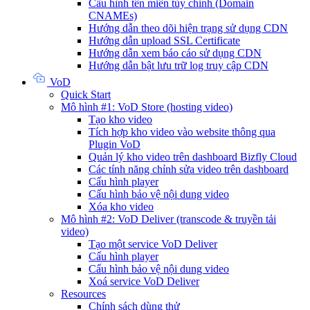
Cấu hình tên miền tùy chỉnh (Domain
CNAMEs)
Hướng dẫn theo dõi hiện trạng sử dụng CDN
Hướng dẫn upload SSL Certificate
Hướng dẫn xem báo cáo sử dụng CDN
Hướng dẫn bật lưu trữ log truy cập CDN
VoD
Quick Start
Mô hình #1: VoD Store (hosting video)
Tạo kho video
Tích hợp kho video vào website thông qua
Plugin VoD
Quản lý kho video trên dashboard Bizfly Cloud
Các tính năng chỉnh sửa video trên dashboard
Cấu hình player
Cấu hình bảo vệ nội dung video
Xóa kho video
Mô hình #2: VoD Deliver (transcode & truyền tải
video)
Tạo một service VoD Deliver
Cấu hình player
Cấu hình bảo vệ nội dung video
Xoá service VoD Deliver
Resources
Chính sách dùng thử