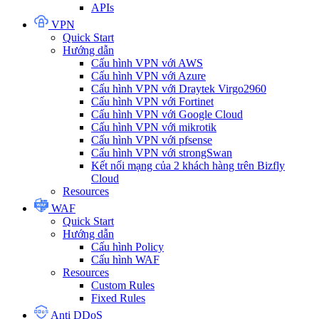
APIs
VPN
Quick Start
Hướng dẫn
Cấu hình VPN với AWS
Cấu hình VPN với Azure
Cấu hình VPN với Draytek Virgo2960
Cấu hình VPN với Fortinet
Cấu hình VPN với Google Cloud
Cấu hình VPN với mikrotik
Cấu hình VPN với pfsense
Cấu hình VPN với strongSwan
Kết nối mạng của 2 khách hàng trên Bizfly
Cloud
Resources
WAF
Quick Start
Hướng dẫn
Cấu hình Policy
Cấu hình WAF
Resources
Custom Rules
Fixed Rules
Anti DDoS