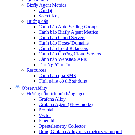
Bizfly Agent Metrics
Cài đặt
Secret Key
Hướng dẫn
Cảnh báo Auto Scaling Groups
Cảnh báo Bizfly Agent Metrics
Cảnh báo Cloud Servers
Cảnh báo Hosts/ Domains
Cảnh báo Load Balancers
Cảnh báo Ổ cứng Cloud Servers
Cảnh báo Websites/ APIs
Tạo Người nhận
Resources
Cảnh báo qua SMS
Tính năng có thể sử dụng
Observability
Hướng dẫn tích hợp bằng agent
Grafana Alloy
Grafana Agent (Flow mode)
Promtail
Vector
Fluentbit
Opentelemetry Collector
Dùng Grafana Alloy push metrics và import