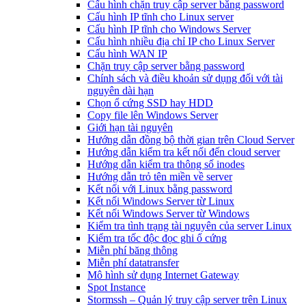
Cấu hình chặn truy cập server bằng password
Cấu hình IP tĩnh cho Linux server
Cấu hình IP tĩnh cho Windows Server
Cấu hình nhiều địa chỉ IP cho Linux Server
Cấu hình WAN IP
Chặn truy cập server bằng password
Chính sách và điều khoản sử dụng đối với tài
nguyên dài hạn
Chọn ổ cứng SSD hay HDD
Copy file lên Windows Server
Giới hạn tài nguyên
Hướng dẫn đồng bộ thời gian trên Cloud Server
Hướng dẫn kiểm tra kết nối đến cloud server
Hướng dẫn kiểm tra thông số inodes
Hướng dẫn trỏ tên miền về server
Kết nối với Linux bằng password
Kết nối Windows Server từ Linux
Kết nối Windows Server từ Windows
Kiểm tra tình trạng tài nguyên của server Linux
Kiểm tra tốc độc đọc ghi ổ cứng
Miễn phí băng thông
Miễn phí datatransfer
Mô hình sử dụng Internet Gateway
Spot Instance
Stormssh – Quản lý truy cập server trên Linux