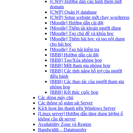
[CWP] Hướng dẫn cấu hình thêm mới
domain
[CWP] Quản lý database
[CWP] Setup website mới chạy wordpress
[Moodle] Hướng dẫn cài đặt
[Moodle] Thêm tài khoản người dùng
[Moodle] Tạo chủ đề và khóa học
[Moodle] Thêm bài học và tạo nội dung
cho bài học
[Moodle] Tạo bài kiểm tra
[BBB] Hướng dẫn cài đặt
[BBB] Tạo/Xóa phòng họp
[BBB] Mời tham gia phòng họp
[BBB] Các tính năng hỗ trợ của người
điều hành
[BBB] Các thao tác của người tham gia
phòng họp
[BBB] Kết thúc cuộc họp
Các dòng máy chủ
Các thông số giám sát Server
Kích hoạt âm thanh trên Windows Server
[Linux server] Hướng dẫn tăng dung lượng ổ
không cần tắt server
Availability Zone và Region
Bandwidth – Datatransfer