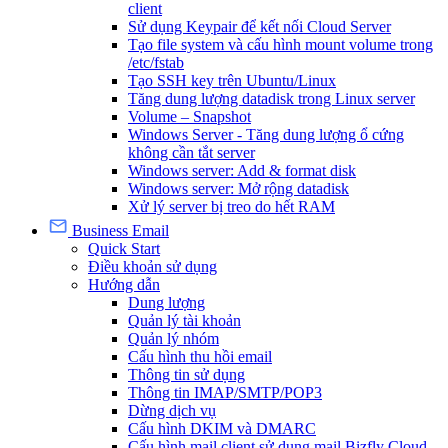
client
Sử dụng Keypair để kết nối Cloud Server
Tạo file system và cấu hình mount volume trong
/etc/fstab
Tạo SSH key trên Ubuntu/Linux
Tăng dung lượng datadisk trong Linux server
Volume – Snapshot
Windows Server - Tăng dung lượng ổ cứng
không cần tắt server
Windows server: Add & format disk
Windows server: Mở rộng datadisk
Xử lý server bị treo do hết RAM
Business Email
Quick Start
Điều khoản sử dụng
Hướng dẫn
Dung lượng
Quản lý tài khoản
Quản lý nhóm
Cấu hình thu hồi email
Thông tin sử dụng
Thông tin IMAP/SMTP/POP3
Dừng dịch vụ
Cấu hình DKIM và DMARC
Cấu hình mail client sử dụng mail Bizfly Cloud