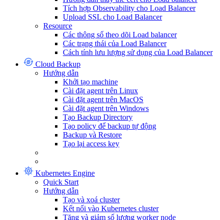
Tích hợp Observability cho Load Balancer
Upload SSL cho Load Balancer
Resource
Các thông số theo dõi Load balancer
Các trạng thái của Load Balancer
Cách tính lưu lượng sử dụng của Load Balancer
Cloud Backup
Hướng dẫn
Khởi tạo machine
Cài đặt agent trên Linux
Cài đặt agent trên MacOS
Cài đặt agent trên Windows
Tạo Backup Directory
Tạo policy để backup tự động
Backup và Restore
Tạo lại access key
Kubernetes Engine
Quick Start
Hướng dẫn
Tạo và xoá cluster
Kết nối vào Kubernetes cluster
Tăng và giảm số lượng worker node