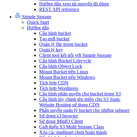
Hướng dẫn xem tài nguyên đã dùng
REST API reference
Simple Storage
Quick Start
Hướng dẫn
Cấu hình bucket
Tạo mới bucket
Quản lý file trong bucket
Quản lý key
Client tool kết nối với Simple Storage
Cấu hình Bucket Lifecycle
Cấu hình Object Lock
Mount Bucket trên Linux
Mount Bucket trên Windows
Tích hợp CDN
Tích hợp Wordpress
Cấu hình phân quyền cho bucket trong S3
Cấu hình tùy chỉnh tên miền cho S3 Static
Website Hosting sử dụng CDN
Phân quyền quản lý bucket cho những subuser
Sử dụng s3 browser
Sử dụng MinIO Client
Giới thiệu S3 Multi Storage Class
Xóa các multipart chưa hoàn thành