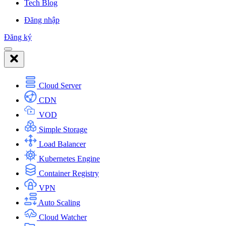
Tech Blog
Đăng nhập
Đăng ký
Cloud Server
CDN
VOD
Simple Storage
Load Balancer
Kubernetes Engine
Container Registry
VPN
Auto Scaling
Cloud Watcher