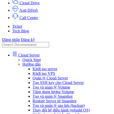
Cloud Drive
Anti DDoS
Call Center
Ticket
Tech Blog
Đăng nhập
Đăng ký
Cloud Server
Quick Start
Hướng dẫn
Khởi tạo server
Khởi tạo VPS
Quản lý Cloud Server
Tạo SSH key cho Cloud Server
Tạo và quản lý Volume
Tăng dung lượng Volume
Tạo và quản lý Snapshot
Restore Server từ Snapshot
Tạo và quản lý sao lưu (backup)
Thay đổi hệ điều hành (rebuild OS)