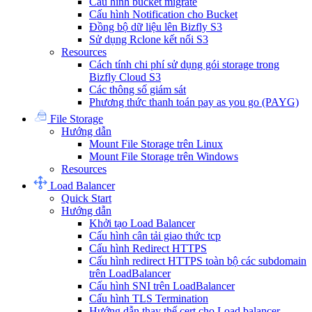
Cấu hình bucket migrate
Cấu hình Notification cho Bucket
Đồng bộ dữ liệu lên Bizfly S3
Sử dụng Rclone kết nối S3
Resources
Cách tính chi phí sử dụng gói storage trong
Bizfly Cloud S3
Các thông số giám sát
Phương thức thanh toán pay as you go (PAYG)
File Storage
Hướng dẫn
Mount File Storage trên Linux
Mount File Storage trên Windows
Resources
Load Balancer
Quick Start
Hướng dẫn
Khởi tạo Load Balancer
Cấu hình cân tải giao thức tcp
Cấu hình Redirect HTTPS
Cấu hình redirect HTTPS toàn bộ các subdomain
trên LoadBalancer
Cấu hình SNI trên LoadBalancer
Cấu hình TLS Termination
Hướng dẫn thay thế cert cho Load balancer