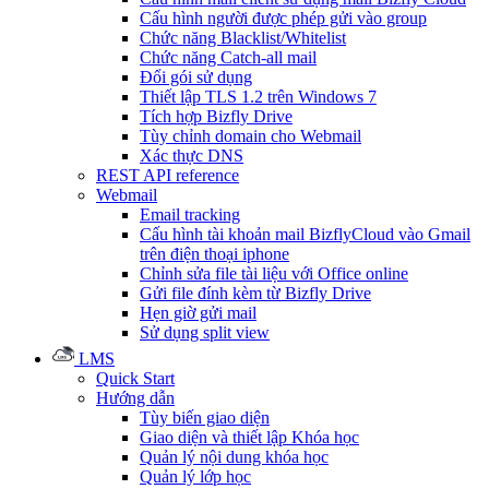
Cấu hình người được phép gửi vào group
Chức năng Blacklist/Whitelist
Chức năng Catch-all mail
Đổi gói sử dụng
Thiết lập TLS 1.2 trên Windows 7
Tích hợp Bizfly Drive
Tùy chỉnh domain cho Webmail
Xác thực DNS
REST API reference
Webmail
Email tracking
Cấu hình tài khoản mail BizflyCloud vào Gmail
trên điện thoại iphone
Chỉnh sửa file tài liệu với Office online
Gửi file đính kèm từ Bizfly Drive
Hẹn giờ gửi mail
Sử dụng split view
LMS
Quick Start
Hướng dẫn
Tùy biến giao diện
Giao diện và thiết lập Khóa học
Quản lý nội dung khóa học
Quản lý lớp học