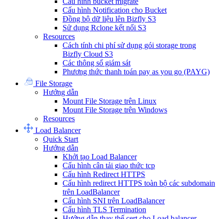
Cấu hình bucket migrate
Cấu hình Notification cho Bucket
Đồng bộ dữ liệu lên Bizfly S3
Sử dụng Rclone kết nối S3
Resources
Cách tính chi phí sử dụng gói storage trong
Bizfly Cloud S3
Các thông số giám sát
Phương thức thanh toán pay as you go (PAYG)
File Storage
Hướng dẫn
Mount File Storage trên Linux
Mount File Storage trên Windows
Resources
Load Balancer
Quick Start
Hướng dẫn
Khởi tạo Load Balancer
Cấu hình cân tải giao thức tcp
Cấu hình Redirect HTTPS
Cấu hình redirect HTTPS toàn bộ các subdomain
trên LoadBalancer
Cấu hình SNI trên LoadBalancer
Cấu hình TLS Termination
Hướng dẫn thay thế cert cho Load balancer