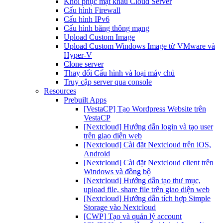
Khôi phục mật khẩu Cloud Server
Cấu hình Firewall
Cấu hình IPv6
Cấu hình băng thông mạng
Upload Custom Image
Upload Custom Windows Image từ VMware và
Hyper-V
Clone server
Thay đổi Cấu hình và loại máy chủ
Truy cập server qua console
Resources
Prebuilt Apps
[VestaCP] Tạo Wordpress Website trên
VestaCP
[Nextcloud] Hướng dẫn login và tạo user
trên giao diện web
[Nextcloud] Cài đặt Nextcloud trên iOS,
Android
[Nextcloud] Cài đặt Nextcloud client trên
Windows và đồng bộ
[Nextcloud] Hướng dẫn tạo thư mục,
upload file, share file trên giao diện web
[Nextcloud] Hướng dẫn tích hợp Simple
Storage vào Nextcloud
[CWP] Tạo và quản lý account