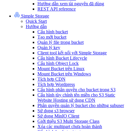
Hướng dẫn xem tài nguyên đã dùng
REST API reference
Simple Storage
Quick Start
Hướng dẫn
Cấu hình bucket
Tạo mới bucket
Quản lý file trong bucket
Quản lý key
Client tool kết nối với Simple Storage
Cấu hình Bucket Lifecycle
Cấu hình Object Lock
Mount Bucket trên Linux
Mount Bucket trên Windows
Tích hợp CDN
Tích hợp Wordpress
Cấu hình phân quyền cho bucket trong S3
Cấu hình tùy chỉnh tên miền cho S3 Static
Website Hosting sử dụng CDN
Phân quyền quản lý bucket cho những subuser
Sử dụng s3 browser
Sử dụng MinIO Client
Giới thiệu S3 Multi Storage Class
Xóa các multipart chưa hoàn thành