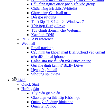
Cấu hình người được phép gửi vào group
Chức năng Blacklist/Whitelist
Chức năng Catch-all mail
Đổi gói sử dụng
Thiết lập TLS 1.2 trên Windows 7
Tích hợp Bizfly Drive
Tùy chỉnh domain cho Webmail
Xác thực DNS
REST API reference
Webmail
Email tracking
Cấu hình tài khoản mail BizflyCloud vào Gmail
trên điện thoại iphone
Chỉnh sửa file tài liệu với Office online
Gửi file đính kèm từ Bizfly Drive
Hẹn giờ gửi mail
Sử dụng split view
LMS
Quick Start
Hướng dẫn
Tùy biến giao diện
Giao diện và thiết lập Khóa học
Quản lý nội dung khóa học
Quản lý lớp học