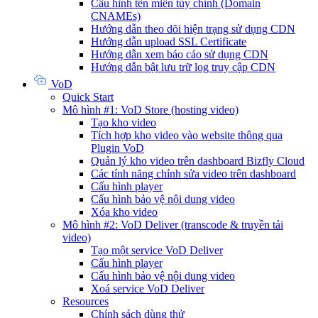
Cấu hình tên miền tùy chỉnh (Domain
CNAMEs)
Hướng dẫn theo dõi hiện trạng sử dụng CDN
Hướng dẫn upload SSL Certificate
Hướng dẫn xem báo cáo sử dụng CDN
Hướng dẫn bật lưu trữ log truy cập CDN
VoD
Quick Start
Mô hình #1: VoD Store (hosting video)
Tạo kho video
Tích hợp kho video vào website thông qua
Plugin VoD
Quản lý kho video trên dashboard Bizfly Cloud
Các tính năng chỉnh sửa video trên dashboard
Cấu hình player
Cấu hình bảo vệ nội dung video
Xóa kho video
Mô hình #2: VoD Deliver (transcode & truyền tải
video)
Tạo một service VoD Deliver
Cấu hình player
Cấu hình bảo vệ nội dung video
Xoá service VoD Deliver
Resources
Chính sách dùng thử