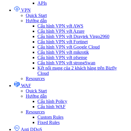
APIs
VPN
Quick Start
Hướng dẫn
Cấu hình VPN với AWS
Cấu hình VPN với Azure
Cấu hình VPN với Draytek Virgo2960
Cấu hình VPN với Fortinet
Cấu hình VPN với Google Cloud
Cấu hình VPN với mikrotik
Cấu hình VPN với pfsense
Cấu hình VPN với strongSwan
Kết nối mạng của 2 khách hàng trên Bizfly
Cloud
Resources
WAF
Quick Start
Hướng dẫn
Cấu hình Policy
Cấu hình WAF
Resources
Custom Rules
Fixed Rules
Anti DDoS