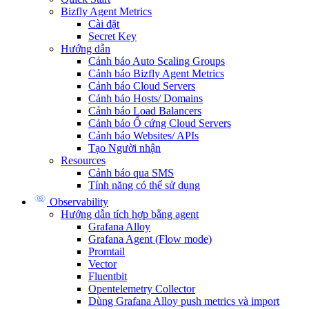
Bizfly Agent Metrics
Cài đặt
Secret Key
Hướng dẫn
Cảnh báo Auto Scaling Groups
Cảnh báo Bizfly Agent Metrics
Cảnh báo Cloud Servers
Cảnh báo Hosts/ Domains
Cảnh báo Load Balancers
Cảnh báo Ổ cứng Cloud Servers
Cảnh báo Websites/ APIs
Tạo Người nhận
Resources
Cảnh báo qua SMS
Tính năng có thể sử dụng
Observability
Hướng dẫn tích hợp bằng agent
Grafana Alloy
Grafana Agent (Flow mode)
Promtail
Vector
Fluentbit
Opentelemetry Collector
Dùng Grafana Alloy push metrics và import