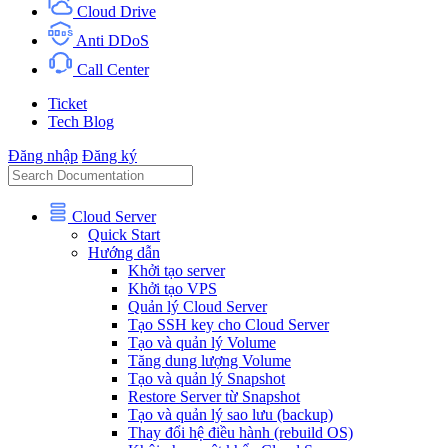
Cloud Drive
Anti DDoS
Call Center
Ticket
Tech Blog
Đăng nhập
Đăng ký
Cloud Server
Quick Start
Hướng dẫn
Khởi tạo server
Khởi tạo VPS
Quản lý Cloud Server
Tạo SSH key cho Cloud Server
Tạo và quản lý Volume
Tăng dung lượng Volume
Tạo và quản lý Snapshot
Restore Server từ Snapshot
Tạo và quản lý sao lưu (backup)
Thay đổi hệ điều hành (rebuild OS)