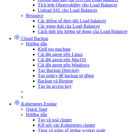
Tích hợp Observability cho Load Balancer
Upload SSL cho Load Balancer
Resource
Các thông số theo dõi Load balancer
Các trạng thái của Load Balancer
Cách tính lưu lượng sử dụng của Load Balancer
Cloud Backup
Hướng dẫn
Khởi tạo machine
Cài đặt agent trên Linux
Cài đặt agent trên MacOS
Cài đặt agent trên Windows
Tạo Backup Directory
Tạo policy để backup tự động
Backup và Restore
Tạo lại access key
Kubernetes Engine
Quick Start
Hướng dẫn
Tạo và xoá cluster
Kết nối vào Kubernetes cluster
Tăng và giảm số lượng worker node