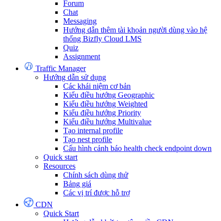
Forum
Chat
Messaging
Hướng dẫn thêm tài khoản người dùng vào hệ
thống Bizfly Cloud LMS
Quiz
Assignment
Traffic Manager
Hướng dẫn sử dụng
Các khái niệm cơ bản
Kiểu điều hướng Geographic
Kiểu điều hướng Weighted
Kiểu điều hướng Priority
Kiểu điều hướng Multivalue
Tạo internal profile
Tạo nest profile
Cấu hình cảnh báo health check endpoint down
Quick start
Resources
Chính sách dùng thử
Bảng giá
Các vị trí được hỗ trợ
CDN
Quick Start