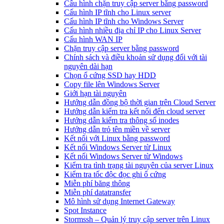
Cấu hình chặn truy cập server bằng password
Cấu hình IP tĩnh cho Linux server
Cấu hình IP tĩnh cho Windows Server
Cấu hình nhiều địa chỉ IP cho Linux Server
Cấu hình WAN IP
Chặn truy cập server bằng password
Chính sách và điều khoản sử dụng đối với tài
nguyên dài hạn
Chọn ổ cứng SSD hay HDD
Copy file lên Windows Server
Giới hạn tài nguyên
Hướng dẫn đồng bộ thời gian trên Cloud Server
Hướng dẫn kiểm tra kết nối đến cloud server
Hướng dẫn kiểm tra thông số inodes
Hướng dẫn trỏ tên miền về server
Kết nối với Linux bằng password
Kết nối Windows Server từ Linux
Kết nối Windows Server từ Windows
Kiểm tra tình trạng tài nguyên của server Linux
Kiểm tra tốc độc đọc ghi ổ cứng
Miễn phí băng thông
Miễn phí datatransfer
Mô hình sử dụng Internet Gateway
Spot Instance
Stormssh – Quản lý truy cập server trên Linux