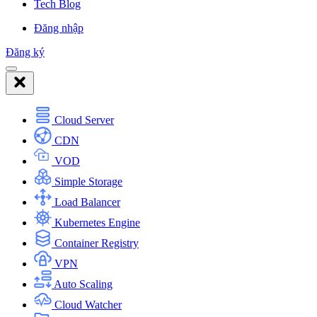
Tech Blog
Đăng nhập
Đăng ký
Cloud Server
CDN
VOD
Simple Storage
Load Balancer
Kubernetes Engine
Container Registry
VPN
Auto Scaling
Cloud Watcher