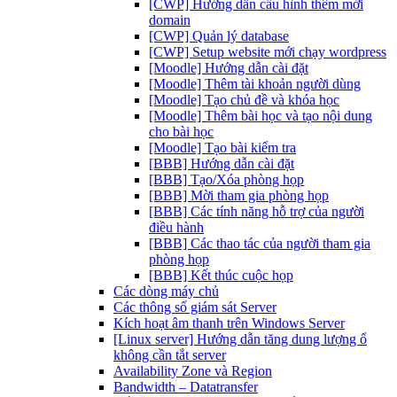
[CWP] Hướng dẫn cấu hình thêm mới
domain
[CWP] Quản lý database
[CWP] Setup website mới chạy wordpress
[Moodle] Hướng dẫn cài đặt
[Moodle] Thêm tài khoản người dùng
[Moodle] Tạo chủ đề và khóa học
[Moodle] Thêm bài học và tạo nội dung
cho bài học
[Moodle] Tạo bài kiểm tra
[BBB] Hướng dẫn cài đặt
[BBB] Tạo/Xóa phòng họp
[BBB] Mời tham gia phòng họp
[BBB] Các tính năng hỗ trợ của người
điều hành
[BBB] Các thao tác của người tham gia
phòng họp
[BBB] Kết thúc cuộc họp
Các dòng máy chủ
Các thông số giám sát Server
Kích hoạt âm thanh trên Windows Server
[Linux server] Hướng dẫn tăng dung lượng ổ
không cần tắt server
Availability Zone và Region
Bandwidth – Datatransfer