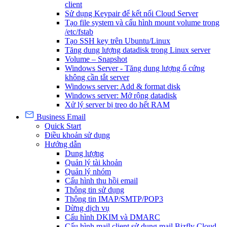
client
Sử dụng Keypair để kết nối Cloud Server
Tạo file system và cấu hình mount volume trong
/etc/fstab
Tạo SSH key trên Ubuntu/Linux
Tăng dung lượng datadisk trong Linux server
Volume – Snapshot
Windows Server - Tăng dung lượng ổ cứng
không cần tắt server
Windows server: Add & format disk
Windows server: Mở rộng datadisk
Xử lý server bị treo do hết RAM
Business Email
Quick Start
Điều khoản sử dụng
Hướng dẫn
Dung lượng
Quản lý tài khoản
Quản lý nhóm
Cấu hình thu hồi email
Thông tin sử dụng
Thông tin IMAP/SMTP/POP3
Dừng dịch vụ
Cấu hình DKIM và DMARC
Cấu hình mail client sử dụng mail Bizfly Cloud