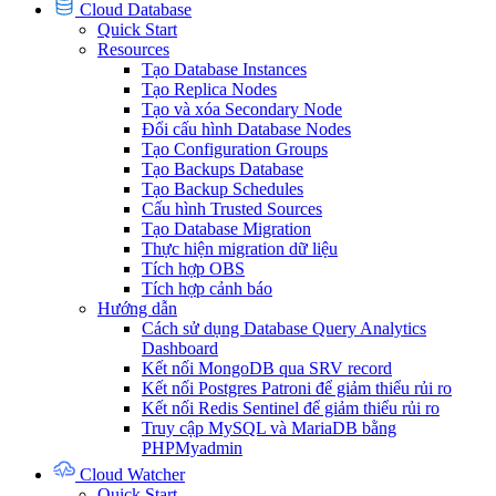
Cloud Database
Quick Start
Resources
Tạo Database Instances
Tạo Replica Nodes
Tạo và xóa Secondary Node
Đổi cấu hình Database Nodes
Tạo Configuration Groups
Tạo Backups Database
Tạo Backup Schedules
Cấu hình Trusted Sources
Tạo Database Migration
Thực hiện migration dữ liệu
Tích hợp OBS
Tích hợp cảnh báo
Hướng dẫn
Cách sử dụng Database Query Analytics
Dashboard
Kết nối MongoDB qua SRV record
Kết nối Postgres Patroni để giảm thiểu rủi ro
Kết nối Redis Sentinel để giảm thiểu rủi ro
Truy cập MySQL và MariaDB bằng
PHPMyadmin
Cloud Watcher
Quick Start