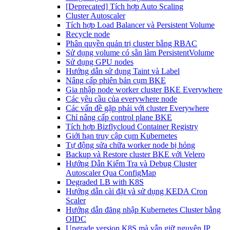
[Deprecated] Tích hợp Auto Scaling
Cluster Autoscaler
Tích hợp Load Balancer và Persistent Volume
Recycle node
Phân quyền quản trị cluster bằng RBAC
Sử dụng volume có sẵn làm PersistentVolume
Sử dụng GPU nodes
Hướng dẫn sử dụng Taint và Label
Nâng cấp phiên bản cụm BKE
Gia nhập node worker cluster BKE Everywhere
Các yêu cầu của everywhere node
Các vấn đề gặp phải với cluster Everywhere
Chỉ nâng cấp control plane BKE
Tích hợp Bizflycloud Container Registry
Giới hạn truy cập cụm Kubernetes
Tự động sửa chữa worker node bị hỏng
Backup và Restore cluster BKE với Velero
Hướng Dẫn Kiểm Tra và Debug Cluster
Autoscaler Qua ConfigMap
Degraded LB with K8S
Hướng dẫn cài đặt và sử dụng KEDA Cron
Scaler
Hướng dẫn đăng nhập Kubernetes Cluster bằng
OIDC
Upgrade version K8S mà vẫn giữ nguyên IP