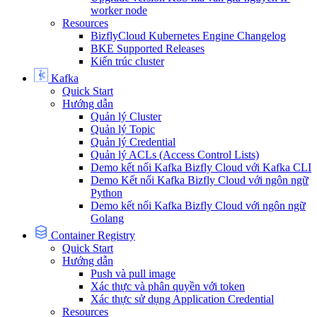
worker node
Resources
BizflyCloud Kubernetes Engine Changelog
BKE Supported Releases
Kiến trúc cluster
Kafka
Quick Start
Hướng dẫn
Quản lý Cluster
Quản lý Topic
Quản lý Credential
Quản lý ACLs (Access Control Lists)
Demo kết nối Kafka Bizfly Cloud với Kafka CLI
Demo Kết nối Kafka Bizfly Cloud với ngôn ngữ
Python
Demo kết nối Kafka Bizfly Cloud với ngôn ngữ
Golang
Container Registry
Quick Start
Hướng dẫn
Push và pull image
Xác thực và phân quyền với token
Xác thực sử dụng Application Credential
Resources