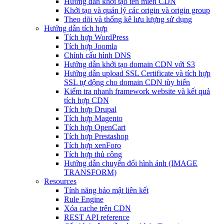
Hướng dẫn khởi tạo tên miền CDN
Khởi tạo và quản lý các origin và origin group
Theo dõi và thống kê lưu lượng sử dụng
Hướng dẫn tích hợp
Tích hợp WordPress
Tích hợp Joomla
Chỉnh cấu hình DNS
Hướng dẫn khởi tạo domain CDN với S3
Hướng dẫn upload SSL Certificate và tích hợp
SSL tự động cho domain CDN tùy biến
Kiểm tra nhanh framework website và kết quả
tích hợp CDN
Tích hợp Drupal
Tích hợp Magento
Tích hợp OpenCart
Tích hợp Prestashop
Tích hợp xenForo
Tích hợp thủ công
Hướng dẫn chuyển đổi hình ảnh (IMAGE
TRANSFORM)
Resources
Tính năng bảo mật liên kết
Rule Engine
Xóa cache trên CDN
REST API reference